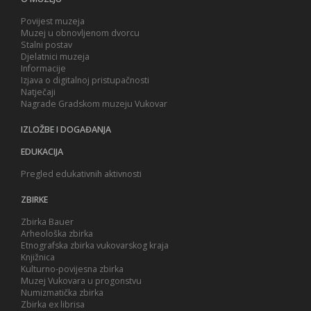
Povijest muzeja
Muzej u obnovljenom dvorcu
Stalni postav
Djelatnici muzeja
Informacije
Izjava o digitalnoj pristupačnosti
Natječaji
Nagrade Gradskom muzeju Vukovar
IZLOŽBE I DOGAĐANJA
EDUKACIJA
Pregled edukativnih aktivnosti
ZBIRKE
Zbirka Bauer
Arheološka zbirka
Etnografska zbirka vukovarskog kraja
Knjižnica
Kulturno-povijesna zbirka
Muzej Vukovara u progonstvu
Numizmatička zbirka
Zbirka ex librisa