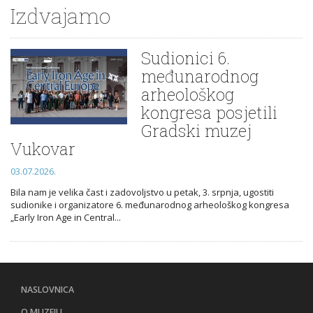
Izdvajamo
Sudionici 6.
međunarodnog
arheološkog
kongresa posjetili
Gradski muzej
Vukovar
03.07.2026.
Bila nam je velika čast i zadovoljstvo u petak, 3. srpnja, ugostiti
sudionike i organizatore 6. međunarodnog arheološkog kongresa
„Early Iron Age in Central...
NASLOVNICA
O MUZEJU