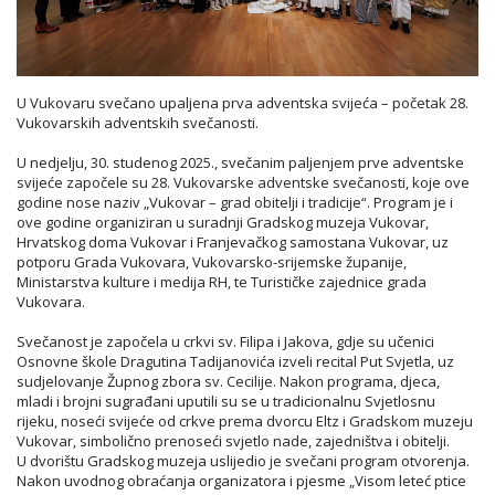
U Vukovaru svečano upaljena prva adventska svijeća – početak 28.
Vukovarskih adventskih svečanosti.
U nedjelju, 30. studenog 2025., svečanim paljenjem prve adventske
svijeće započele su 28. Vukovarske adventske svečanosti, koje ove
godine nose naziv „Vukovar – grad obitelji i tradicije“. Program je i
ove godine organiziran u suradnji Gradskog muzeja Vukovar,
Hrvatskog doma Vukovar i Franjevačkog samostana Vukovar, uz
potporu Grada Vukovara, Vukovarsko-srijemske županije,
Ministarstva kulture i medija RH, te Turističke zajednice grada
Vukovara.
Svečanost je započela u crkvi sv. Filipa i Jakova, gdje su učenici
Osnovne škole Dragutina Tadijanovića izveli recital Put Svjetla, uz
sudjelovanje Župnog zbora sv. Cecilije. Nakon programa, djeca,
mladi i brojni sugrađani uputili su se u tradicionalnu Svjetlosnu
rijeku, noseći svijeće od crkve prema dvorcu Eltz i Gradskom muzeju
Vukovar, simbolično prenoseći svjetlo nade, zajedništva i obitelji.
U dvorištu Gradskog muzeja uslijedio je svečani program otvorenja.
Nakon uvodnog obraćanja organizatora i pjesme „Visom leteć ptice