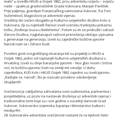
male“ u izvedbi HKUD-a Osijek 1862, prvu adventsku svijeću – svijeću
nade – upalio je gradonačelnik Grada Vukovara, Marijan Pavliček.
Prije paljenja, gvardijan Franjevačkog samostana Vukovar, fra Toni
Vučemilović, blagoslovio je adventski vijenac.
Središnji dio večeri obogatilo je Kulturno-umjetničko društvo Kolo iz
Vukovara, čiji su najmlađi članovi izveli scensku tradicijsku prikaznu
točku „Rođenje Isusa u Betlehemu“. Potom su im se pridružili i odrasli
članovi Društva, naglašavajući važnost prenošenja običaja i pjesama
s generacije na generaciju. Izveli su zajedničke božićne pjesme
Narodi nam se i Zdravo budi.
Posebni gosti ovogodišnjeg otvaranja bili su prijatelji iz HKUD-a
Osijek 1862, jedno od najstarijih kulturno-umjetničkih društava u
Hrvatskoj. Izveli su dvije baranjske pjesme – Nov glas nosim i Srićna
noć, te božićnu pjesmu Svim na zemlji mir veselje. U duhu
zajedništva, KUD Kolo i HKUD Osijek 1862 zajedno su izveli pjesmu
„Radujte se, narodi“, što je izazvalo posebno oduševljenje
okupljenih.
Svečanost je zaključena zahvalama svim sudionicima, partnerima i
posjetiteljima, uz poziv na nastavak druženja uz adventski vijenac i
tradicionalne torte koje su i ove godine u suradnji darovali Grad
Vukovar, Vukovarsko-srijemska županija i Ministarstvo kulture i
medija RH.
28. Vukovarske adventske svečanosti nastavit će se tijekom četiri