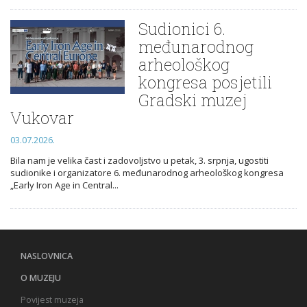
Sudionici 6.
međunarodnog
arheološkog
kongresa posjetili
Gradski muzej
Vukovar
03.07.2026.
Bila nam je velika čast i zadovoljstvo u petak, 3. srpnja, ugostiti
sudionike i organizatore 6. međunarodnog arheološkog kongresa
„Early Iron Age in Central...
NASLOVNICA
O MUZEJU
Povijest muzeja