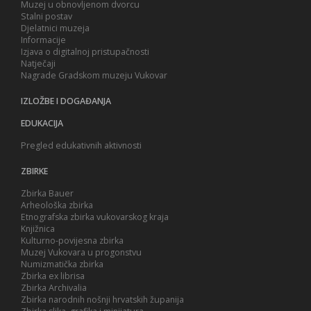
Muzej u obnovljenom dvorcu
Stalni postav
Djelatnici muzeja
Informacije
Izjava o digitalnoj pristupačnosti
Natječaji
Nagrade Gradskom muzeju Vukovar
IZLOŽBE I DOGAĐANJA
EDUKACIJA
Pregled edukativnih aktivnosti
ZBIRKE
Zbirka Bauer
Arheološka zbirka
Etnografska zbirka vukovarskog kraja
Knjižnica
Kulturno-povijesna zbirka
Muzej Vukovara u progonstvu
Numizmatička zbirka
Zbirka ex librisa
Zbirka Archivalia
Zbirka narodnih nošnji hrvatskih županija