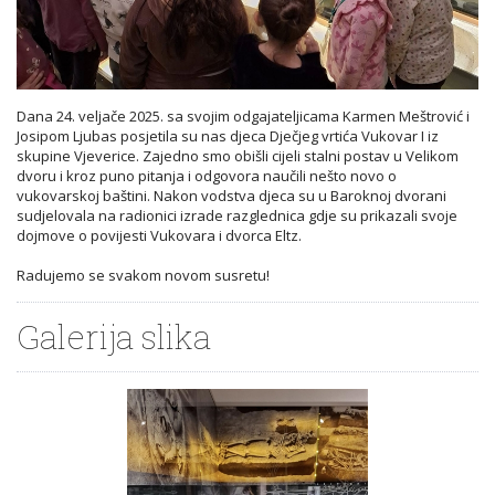
Dana 24. veljače 2025. sa svojim odgajateljicama Karmen Meštrović i
Josipom Ljubas posjetila su nas djeca Dječjeg vrtića Vukovar I iz
skupine Vjeverice. Zajedno smo obišli cijeli stalni postav u Velikom
dvoru i kroz puno pitanja i odgovora naučili nešto novo o
vukovarskoj baštini. Nakon vodstva djeca su u Baroknoj dvorani
sudjelovala na radionici izrade razglednica gdje su prikazali svoje
dojmove o povijesti Vukovara i dvorca Eltz.
Radujemo se svakom novom susretu!
Galerija slika