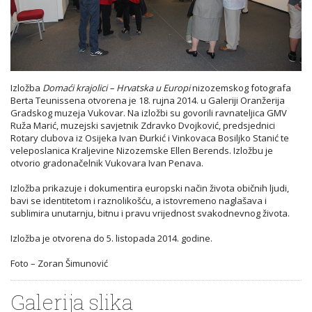
Izložba
Domaći krajolici – Hrvatska u Europi
nizozemskog fotografa
Berta Teunissena otvorena je 18. rujna 2014. u Galeriji Oranžerija
Gradskog muzeja Vukovar. Na izložbi su govorili ravnateljica GMV
Ruža Marić, muzejski savjetnik Zdravko Dvojković, predsjednici
Rotary clubova iz Osijeka Ivan Đurkić i Vinkovaca Bosiljko Stanić te
veleposlanica Kraljevine Nizozemske Ellen Berends. Izložbu je
otvorio gradonačelnik Vukovara Ivan Penava.
Izložba prikazuje i dokumentira europski način života običnih ljudi,
bavi se identitetom i raznolikošću, a istovremeno naglašava i
sublimira unutarnju, bitnu i pravu vrijednost svakodnevnog života.
Izložba je otvorena do 5. listopada 2014. godine.
Foto – Zoran Šimunović
Galerija slika