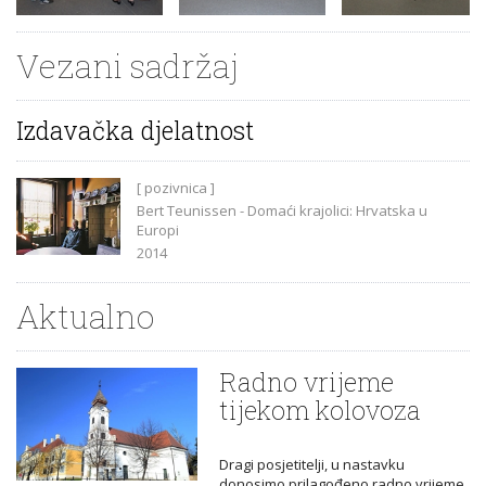
Vezani sadržaj
Izdavačka djelatnost
[ pozivnica ]
Bert Teunissen - Domaći krajolici: Hrvatska u
Europi
2014
Aktualno
Radno vrijeme
tijekom kolovoza
Dragi posjetitelji, u nastavku
donosimo prilagođeno radno vrijeme