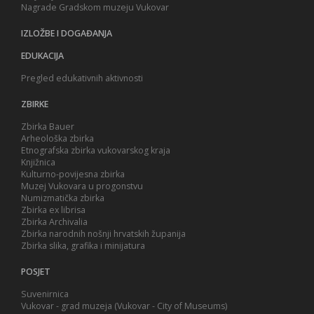
Nagrade Gradskom muzeju Vukovar
IZLOŽBE I DOGAĐANJA
EDUKACIJA
Pregled edukativnih aktivnosti
ZBIRKE
Zbirka Bauer
Arheološka zbirka
Etnografska zbirka vukovarskog kraja
Knjižnica
Kulturno-povijesna zbirka
Muzej Vukovara u progonstvu
Numizmatička zbirka
Zbirka ex librisa
Zbirka Archivalia
Zbirka narodnih nošnji hrvatskih županija
Zbirka slika, grafika i minijatura
POSJET
Suvenirnica
Vukovar - grad muzeja (Vukovar - City of Museums)