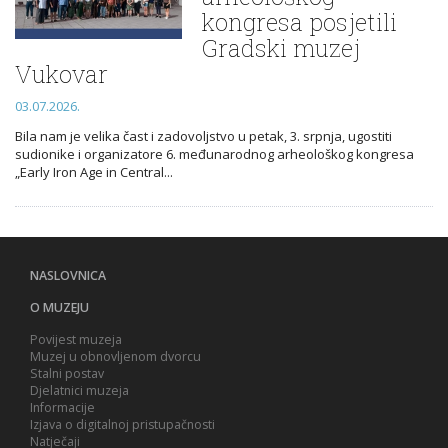
kongresa posjetili
Gradski muzej
Vukovar
03.07.2026.
Bila nam je velika čast i zadovoljstvo u petak, 3. srpnja, ugostiti
sudionike i organizatore 6. međunarodnog arheološkog kongresa
„Early Iron Age in Central...
NASLOVNICA
O MUZEJU
Povijest muzeja
Muzej u obnovljenom dvorcu
Stalni postav
Djelatnici muzeja
Informacije
Izjava o digitalnoj pristupačnosti
Natječaji