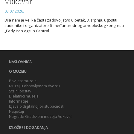
Vukovar
03.07.2026.
Bila nam je velika čast i zadovoljstvo u petak, 3. srpnja, ugostiti
sudionike i organizatore 6. međunarodnog arheološkog kongresa
„Early Iron Age in Central...
NASLOVNICA
O MUZEJU
Povijest muzeja
Muzej u obnovljenom dvorcu
Stalni postav
Djelatnici muzeja
Informacije
Izjava o digitalnoj pristupačnosti
Natječaji
Nagrade Gradskom muzeju Vukovar
IZLOŽBE I DOGAĐANJA