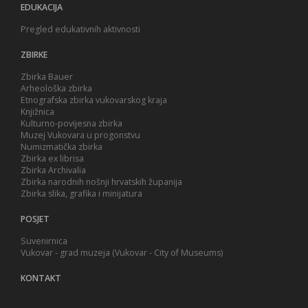
EDUKACIJA
Pregled edukativnih aktivnosti
ZBIRKE
Zbirka Bauer
Arheološka zbirka
Etnografska zbirka vukovarskog kraja
Knjižnica
Kulturno-povijesna zbirka
Muzej Vukovara u progonstvu
Numizmatička zbirka
Zbirka ex librisa
Zbirka Archivalia
Zbirka narodnih nošnji hrvatskih županija
Zbirka slika, grafika i minijatura
POSJET
Suvenirnica
Vukovar - grad muzeja (Vukovar - City of Museums)
KONTAKT