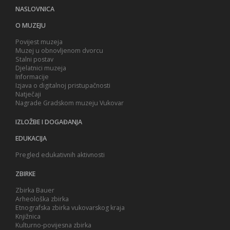
NASLOVNICA
O MUZEJU
Povijest muzeja
Muzej u obnovljenom dvorcu
Stalni postav
Djelatnici muzeja
Informacije
Izjava o digitalnoj pristupačnosti
Natječaji
Nagrade Gradskom muzeju Vukovar
IZLOŽBE I DOGAĐANJA
EDUKACIJA
Pregled edukativnih aktivnosti
ZBIRKE
Zbirka Bauer
Arheološka zbirka
Etnografska zbirka vukovarskog kraja
Knjižnica
Kulturno-povijesna zbirka