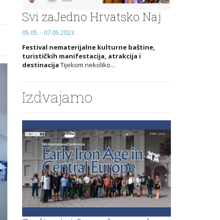
Svi zaJedno Hrvatsko Naj
05.05. - 07.05.2023.
Festival nematerijalne kulturne baštine,
turističkih manifestacija, atrakcija i
destinacija
Tijekom nekoliko...
Izdvajamo