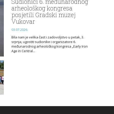
Sudionici 6. međunarodnog
arheološkog kongresa
posjetili Gradski muzej
Vukovar
03.07.2026.
Bila nam je velika čast i zadovoljstvo u petak, 3.
srpnja, ugostiti sudionike i organizatore 6.
međunarodnog arheološkog kongresa „Early Iron
Age in Central...