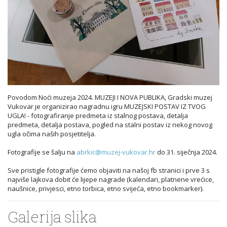
Povodom Noći muzeja 2024. MUZEJI I NOVA PUBLIKA, Gradski muzej
Vukovar je organizirao nagradnu igru MUZEJSKI POSTAV IZ TVOG
UGLA! - fotografiranje predmeta iz stalnog postava, detalja
predmeta, detalja postava, pogled na stalni postav iz nekog novog
ugla očima naših posjetitelja.
Fotografije se šalju na
abrkic@muzej-vukovar.hr
do 31. siječnja 2024.
Sve pristigle fotografije ćemo objaviti na našoj fb stranici i prve 3 s
najviše lajkova dobit će lijepe nagrade (kalendari, platnene vrećice,
naušnice, privjesci, etno torbica, etno svijeća, etno bookmarker).
Galerija slika