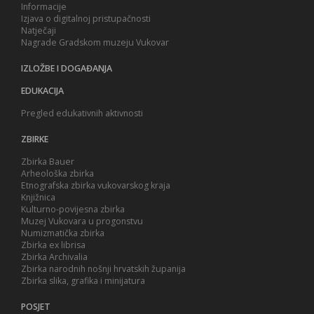
Informacije
Izjava o digitalnoj pristupačnosti
Natječaji
Nagrade Gradskom muzeju Vukovar
IZLOŽBE I DOGAĐANJA
EDUKACIJA
Pregled edukativnih aktivnosti
ZBIRKE
Zbirka Bauer
Arheološka zbirka
Etnografska zbirka vukovarskog kraja
Knjižnica
Kulturno-povijesna zbirka
Muzej Vukovara u progonstvu
Numizmatička zbirka
Zbirka ex librisa
Zbirka Archivalia
Zbirka narodnih nošnji hrvatskih županija
Zbirka slika, grafika i minijatura
POSJET