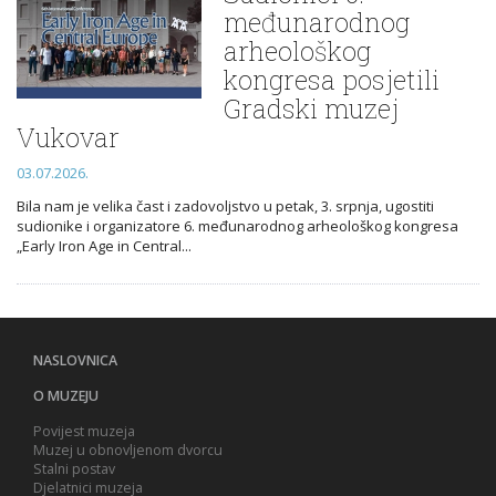
međunarodnog
arheološkog
kongresa posjetili
Gradski muzej
Vukovar
03.07.2026.
Bila nam je velika čast i zadovoljstvo u petak, 3. srpnja, ugostiti
sudionike i organizatore 6. međunarodnog arheološkog kongresa
„Early Iron Age in Central...
NASLOVNICA
O MUZEJU
Povijest muzeja
Muzej u obnovljenom dvorcu
Stalni postav
Djelatnici muzeja