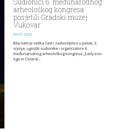
Sudionici 6. međunarodnog
arheološkog kongresa
posjetili Gradski muzej
Vukovar
03.07.2026.
Bila nam je velika čast i zadovoljstvo u petak, 3.
srpnja, ugostiti sudionike i organizatore 6.
međunarodnog arheološkog kongresa „Early Iron
Age in Central...