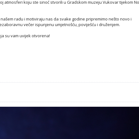
j atmosferi koju ste sinoć stvorili u Gradskom muzeju Vukovar tijekom No
ao našem radu i motiviraju nas da svake godine pripremimo nešto novo i
ezaboravnu večer ispunjenu umjetnošću, poviješću i druženjem.
eja su vam uvijek otvorena!