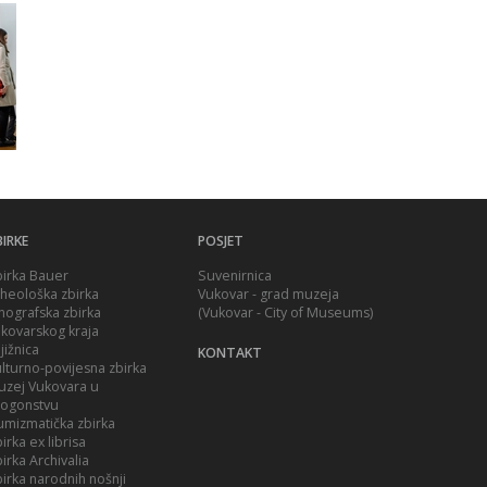
IRKE
POSJET
irka Bauer
Suvenirnica
heološka zbirka
Vukovar - grad muzeja
nografska zbirka
(Vukovar - City of Museums)
kovarskog kraja
jižnica
KONTAKT
lturno-povijesna zbirka
zej Vukovara u
rogonstvu
mizmatička zbirka
irka ex librisa
irka Archivalia
irka narodnih nošnji