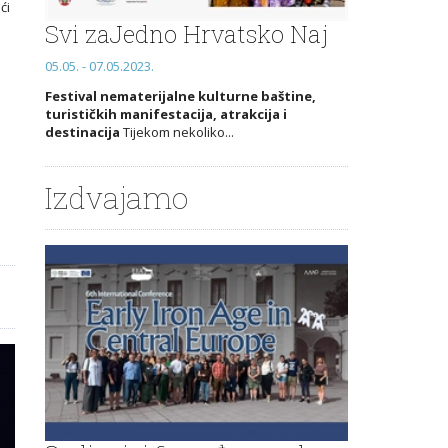
ći
Svi zaJedno Hrvatsko Naj
05.05. - 07.05.2023.
Festival nematerijalne kulturne baštine,
turističkih manifestacija, atrakcija i
destinacija
Tijekom nekoliko...
Izdvajamo