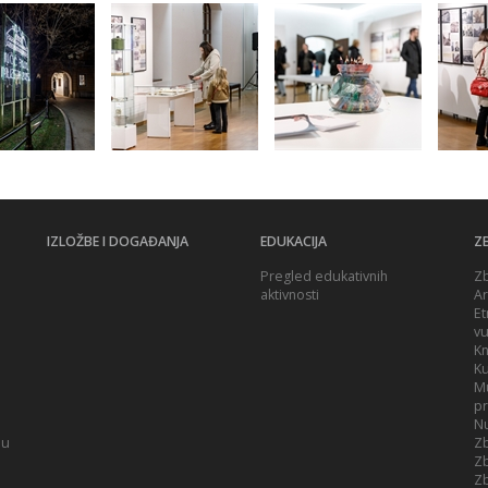
IZLOŽBE I DOGAĐANJA
EDUKACIJA
ZB
Pregled edukativnih
Zb
aktivnosti
Ar
Et
vu
Kn
Ku
Mu
p
Nu
ju
Zb
Zb
Zb