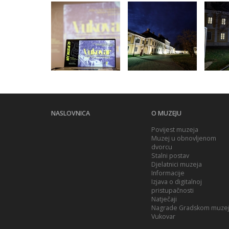
NASLOVNICA
O MUZEJU
Povijest muzeja
Muzej u obnovljenom
dvorcu
Stalni postav
Djelatnici muzeja
Informacije
Izjava o digitalnoj
pristupačnosti
Natječaji
Nagrade Gradskom muze
Vukovar