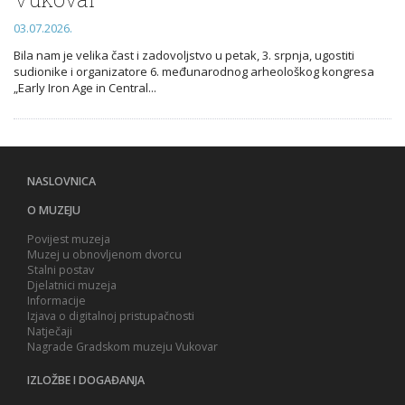
03.07.2026.
Bila nam je velika čast i zadovoljstvo u petak, 3. srpnja, ugostiti
sudionike i organizatore 6. međunarodnog arheološkog kongresa
„Early Iron Age in Central...
NASLOVNICA
O MUZEJU
Povijest muzeja
Muzej u obnovljenom dvorcu
Stalni postav
Djelatnici muzeja
Informacije
Izjava o digitalnoj pristupačnosti
Natječaji
Nagrade Gradskom muzeju Vukovar
IZLOŽBE I DOGAĐANJA