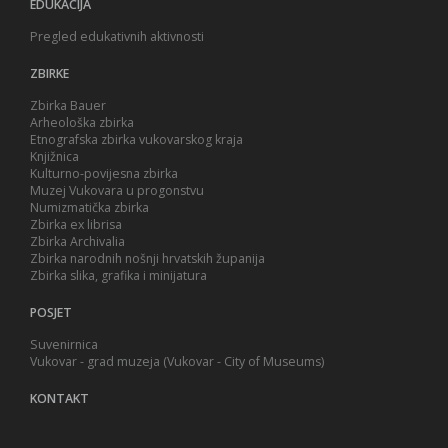
EDUKACIJA
Pregled edukativnih aktivnosti
ZBIRKE
Zbirka Bauer
Arheološka zbirka
Etnografska zbirka vukovarskog kraja
Knjižnica
Kulturno-povijesna zbirka
Muzej Vukovara u progonstvu
Numizmatička zbirka
Zbirka ex librisa
Zbirka Archivalia
Zbirka narodnih nošnji hrvatskih županija
Zbirka slika, grafika i minijatura
POSJET
Suvenirnica
Vukovar - grad muzeja (Vukovar - City of Museums)
KONTAKT