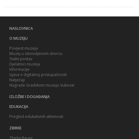
NASLOVNICA
O MUZEJU
Povijest muzeja
Muzej u obnovljenom dvorcu
Stalni postav
Djelatnici muzeja
Informacije
Izjava o digitalnoj pristupačnosti
Natječaji
Nagrade Gradskom muzeju Vukovar
IZLOŽBE I DOGAĐANJA
EDUKACIJA
Pregled edukativnih aktivnosti
ZBIRKE
Zbirka Bauer