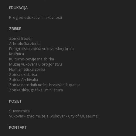
EDUKACIJA
Pregled edukativnih aktivnosti
ZBIRKE
Zbirka Bauer
Arheološka zbirka
Etnografska zbirka vukovarskog kraja
Knjižnica
Kulturno-povijesna zbirka
Muzej Vukovara u progonstvu
Numizmatička zbirka
Zbirka ex librisa
Zbirka Archivalia
Zbirka narodnih nošnji hrvatskih županija
Zbirka slika, grafika i minijatura
POSJET
Suvenirnica
Vukovar - grad muzeja (Vukovar - City of Museums)
KONTAKT