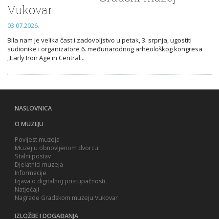
Vukovar
03.07.2026.
Bila nam je velika čast i zadovoljstvo u petak, 3. srpnja, ugostiti
sudionike i organizatore 6. međunarodnog arheološkog kongresa
„Early Iron Age in Central...
NASLOVNICA
O MUZEJU
Povijest muzeja
Muzej u obnovljenom dvorcu
Stalni postav
Djelatnici muzeja
Informacije
Izjava o digitalnoj pristupačnosti
Natječaji
Nagrade Gradskom muzeju Vukovar
IZLOŽBE I DOGAĐANJA