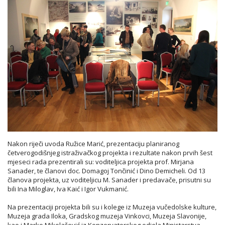
Nakon riječi uvoda Ružice Marić, prezentaciju planiranog
četverogodišnjeg istraživačkog projekta i rezultate nakon prvih šest
mjeseci rada prezentirali su: voditeljica projekta prof. Mirjana
Sanader, te članovi doc. Domagoj Tončinić i Dino Demicheli. Od 13
članova projekta, uz voditeljicu M. Sanader i predavače, prisutni su
bili Ina Miloglav, Iva Kaić i Igor Vukmanić.
Na prezentaciji projekta bili su i kolege iz Muzeja vučedolske kulture,
Muzeja grada Iloka, Gradskog muzeja Vinkovci, Muzeja Slavonije,
kao i Marko Mikolašević iz Konzervatorskog odjela Ministarstva