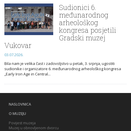
Sudionici 6.
međunarodnog
arheološkog
kongresa posjetili
Gradski muzej
Vukovar
03.07.2026.
Bila nam je velika čast i zadovoljstvo u petak, 3. srpnja, ugostiti
sudionike i organizatore 6. međunarodnog arheološkog kongresa
„Early Iron Age in Central...
NASLOVNICA
O MUZEJU
Povijest muzeja
Muzej u obnovljenom dvorcu