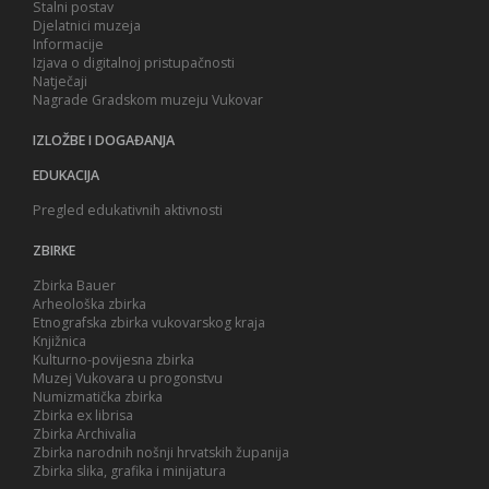
Stalni postav
Djelatnici muzeja
Informacije
Izjava o digitalnoj pristupačnosti
Natječaji
Nagrade Gradskom muzeju Vukovar
IZLOŽBE I DOGAĐANJA
EDUKACIJA
Pregled edukativnih aktivnosti
ZBIRKE
Zbirka Bauer
Arheološka zbirka
Etnografska zbirka vukovarskog kraja
Knjižnica
Kulturno-povijesna zbirka
Muzej Vukovara u progonstvu
Numizmatička zbirka
Zbirka ex librisa
Zbirka Archivalia
Zbirka narodnih nošnji hrvatskih županija
Zbirka slika, grafika i minijatura