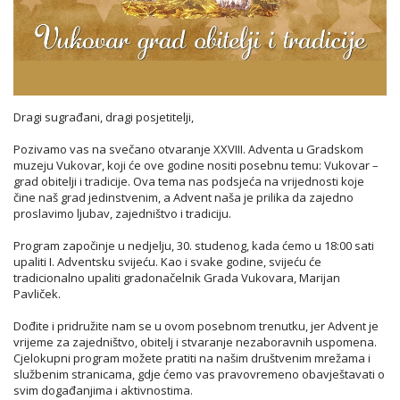
Dragi sugrađani, dragi posjetitelji,
Pozivamo vas na svečano otvaranje XXVIII. Adventa u Gradskom
muzeju Vukovar, koji će ove godine nositi posebnu temu: Vukovar –
grad obitelji i tradicije. Ova tema nas podsjeća na vrijednosti koje
čine naš grad jedinstvenim, a Advent naša je prilika da zajedno
proslavimo ljubav, zajedništvo i tradiciju.
Program započinje u nedjelju, 30. studenog, kada ćemo u 18:00 sati
upaliti I. Adventsku svijeću. Kao i svake godine, svijeću će
tradicionalno upaliti gradonačelnik Grada Vukovara, Marijan
Pavliček.
Dođite i pridružite nam se u ovom posebnom trenutku, jer Advent je
vrijeme za zajedništvo, obitelj i stvaranje nezaboravnih uspomena.
Cjelokupni program možete pratiti na našim društvenim mrežama i
službenim stranicama, gdje ćemo vas pravovremeno obavještavati o
svim događanjima i aktivnostima.