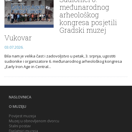
međunarodnog
arheološkog
kongresa posjetili
Gradski muzej
Vukovar
03.07.2026.
Bila nam je velika čast i zadovoljstvo u petak, 3. srpnja, ugostiti
sudionike i organizatore 6. međunarodnog arheološkog kongresa
„Early Iron Age in Central...
NASLOVNICA
O MUZEJU
Povijest muzeja
Muzej u obnovljenom dvorcu
Stalni postav
Djelatnici muzeja