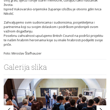
svoj grad, djecu i svoje stare i nemoćne, čuvajući tako nastavak
života.
Ispred Vukovarsko-srijemske županije izložbu je otvorio gdin Ivica
Nikolić.
Zahvaljujemo svim sudionicama i sudionicima, posjetiteljima i
partnerima koji su svojim dolaskom i podrškom pridonijeli ovom
važnom događanju.
Posebnu zahvalnost upućujemo British Council na podršci projektu
te našim hrabrim heroinama koje su imale hrabrosti podijeliti svoje
priče.
Foto: Miroslav Šlafhauzer
Galerija slika