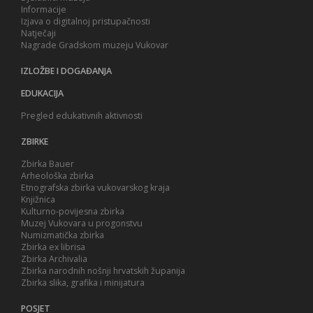
Informacije
Izjava o digitalnoj pristupačnosti
Natječaji
Nagrade Gradskom muzeju Vukovar
IZLOŽBE I DOGAĐANJA
EDUKACIJA
Pregled edukativnih aktivnosti
ZBIRKE
Zbirka Bauer
Arheološka zbirka
Etnografska zbirka vukovarskog kraja
Knjižnica
Kulturno-povijesna zbirka
Muzej Vukovara u progonstvu
Numizmatička zbirka
Zbirka ex librisa
Zbirka Archivalia
Zbirka narodnih nošnji hrvatskih županija
Zbirka slika, grafika i minijatura
POSJET