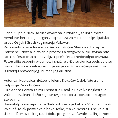
Dana 2. lipnja 2026. godine otvorena je izložba „Iza linije fronta:
nevidljive heroine”, u organizaciji Centra za mir, nenasilje i ljudska
prava Osijek i Gradskog muzeja Vukovar.
Kroz osobna svjedočanstva žena iz Istočne Slavonije, Ukrajine i
Palestine, izložba je otvorila prostor za razgovor o iskustvima rata
koja su često ostajala nevidljiva, prešućena i nedovoljno priznata.
Fotografije osobnih predmeta i snažne priče sudionica podsjetile su
nas koliko su empatija, razumijevanje i kultura sjećanja važni za
izgradnju pravednijeg i humanijeg društva.
Autorica i kustosica izložbe je Jelena Kovačević, dok fotografije
potpisuje Petra Bučević.
Direktorica Centra za mir i nenasilje Natalija Havelka naglasila je
važnost ovakvih izložbi koje se uvijek trebaju popratiti i okruglim
stolovima.
Ravnateljica muzeja Ivana Nadovski rekla je kako je Vukovar mjesto
koje još uvijek pamti svoje bake, tetke, majke, sestre i ujne koje su
tijekom Domovinskog rata i doba progonstva čuvale iza linije fronte