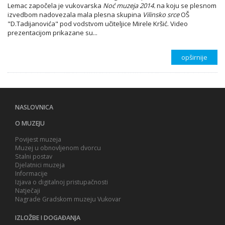
Lemac započela je vukovarska
Noć muzeja 2014.
na koju se plesnom
izvedbom nadovezala mala plesna skupina
Vilinsko srce
OŠ
"D.Tadijanovića" pod vodstvom učiteljice Mirele Kršić. Video
prezentacijom prikazane su...
opširnije
NASLOVNICA
O MUZEJU
Povijest muzeja
Muzej u obnovljenom dvorcu
Stalni postav
Djelatnici muzeja
Informacije
Izjava o digitalnoj pristupačnosti
Natječaji
Nagrade Gradskom muzeju Vukovar
IZLOŽBE I DOGAĐANJA