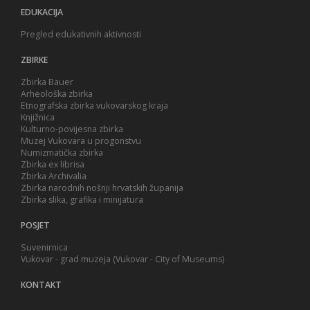
EDUKACIJA
Pregled edukativnih aktivnosti
ZBIRKE
Zbirka Bauer
Arheološka zbirka
Etnografska zbirka vukovarskog kraja
Knjižnica
Kulturno-povijesna zbirka
Muzej Vukovara u progonstvu
Numizmatička zbirka
Zbirka ex librisa
Zbirka Archivalia
Zbirka narodnih nošnji hrvatskih županija
Zbirka slika, grafika i minijatura
POSJET
Suvenirnica
Vukovar - grad muzeja (Vukovar - City of Museums)
KONTAKT