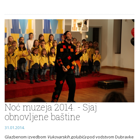
Noć muzeja 2014. - Sjaj
obnovljene baštine
31.01.2014.
Glazbenom izvedbom
Vukovarskih golubića
pod vodstvom Dubravke