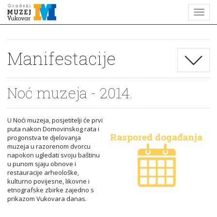
Manifestacije
Noć muzeja - 2014.
U Noći muzeja, posjetitelji će prvi
puta nakon Domovinskog rata i
Raspored događanja
progonstva te djelovanja
muzeja u razorenom dvorcu
napokon ugledati svoju baštinu
u punom sjaju obnove i
restauracije arheološke,
kulturno povijesne, likovne i
etnografske zbirke zajedno s
prikazom Vukovara danas.