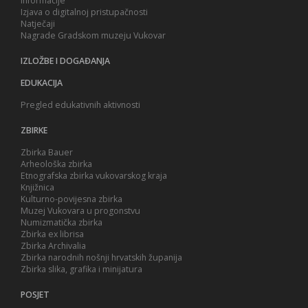
Informacije
Izjava o digitalnoj pristupačnosti
Natječaji
Nagrade Gradskom muzeju Vukovar
IZLOŽBE I DOGAĐANJA
EDUKACIJA
Pregled edukativnih aktivnosti
ZBIRKE
Zbirka Bauer
Arheološka zbirka
Etnografska zbirka vukovarskog kraja
Knjižnica
Kulturno-povijesna zbirka
Muzej Vukovara u progonstvu
Numizmatička zbirka
Zbirka ex librisa
Zbirka Archivalia
Zbirka narodnih nošnji hrvatskih županija
Zbirka slika, grafika i minijatura
POSJET