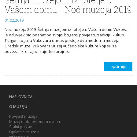
Vašem domu - Noć muzeja 2019
01.02.2019.
Noć muzeja 2019. Šetnja muzejom iz fotelje u Vašem domu Vukovar
je oduvijek bio poznat po svojoj bogatoj povijesti, tradiciji i kulturi.
Tragom toga, u Vukovaru danas postoje dva moderna muzeja –
Gradski muzej Vukovar i Muzej vučedolske kulture koji su se
povezali kreirajući zajedno brojne...
opširnije
NASLOVNICA
O MUZEJU
Povijest muzeja
Muzej u obnovljenom dvorcu
Stalni postav
Djelatnici muzeja