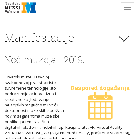
Manifestacije
Noć muzeja - 2019.
Hrvatski muzeji u svojoj
svakodnevoj praksi koriste
Raspored događanja
suvremene tehnologije, što
podrazumijeva inovativno i
kreativno sagledavanje
muzejskih mogućnosti i veću
dostupnost muzejskih sadržaja
novim segmentima muzejske
publike, putem različitih
digitalnih platformi, mobilnih aplikacija, alata, VR (Virtual Reality,
virtualna stvarnost ), AR (Augumented Reality, proširena stvarnost),
te brojnih drugih tehnoloških inovacija.