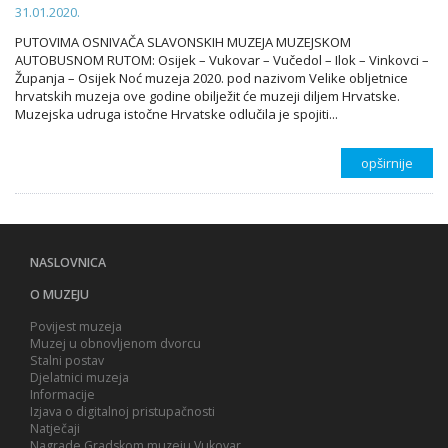
31.01.2020.
PUTOVIMA OSNIVAČA SLAVONSKIH MUZEJA MUZEJSKOM
AUTOBUSNOM RUTOM: Osijek – Vukovar – Vučedol – Ilok – Vinkovci –
Županja – Osijek Noć muzeja 2020. pod nazivom Velike obljetnice
hrvatskih muzeja ove godine obilježit će muzeji diljem Hrvatske.
Muzejska udruga istočne Hrvatske odlučila je spojiti...
opširnije
NASLOVNICA
O MUZEJU
Povijest muzeja
Muzej u obnovljenom dvorcu
Stalni postav
Djelatnici muzeja
Informacije
Izjava o digitalnoj pristupačnosti
Natječaji
Nagrade Gradskom muzeju Vukovar