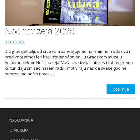
Noć muzeja 2025.
31.01.2025.
Dragi posjetitelji, od srca vam zahvaljujemo na iznimnom odazivu i
predivnoj atmosferi koju ste sinoć stvorili u Gradskom muzeju
Vukovar tijekom Noći muzeja! Vaša znatiželja, interes i ljubav prema
kulturi daju smisao našem radu i motiviraju nas da svake godine
pripremimo nešto novo i...
opširnije
NASLOVNICA
O MUZEJU