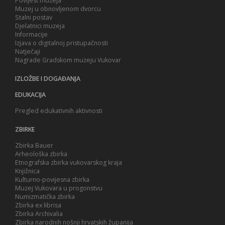
Povijest muzeja
Muzej u obnovljenom dvorcu
Stalni postav
Djelatnici muzeja
Informacije
Izjava o digitalnoj pristupačnosti
Natječaji
Nagrade Gradskom muzeju Vukovar
IZLOŽBE I DOGAĐANJA
EDUKACIJA
Pregled edukativnih aktivnosti
ZBIRKE
Zbirka Bauer
Arheološka zbirka
Etnografska zbirka vukovarskog kraja
Knjižnica
Kulturno-povijesna zbirka
Muzej Vukovara u progonstvu
Numizmatička zbirka
Zbirka ex librisa
Zbirka Archivalia
Zbirka narodnih nošnji hrvatskih županija