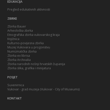
EDUKACIJA
Pregled edukativnih aktivnosti
ZBIRKE
Zbirka Bauer
Arheološka zbirka
Etnografska zbirka vukovarskog kraja
Knjižnica
Kulturno-povijesna zbirka
Muzej Vukovara u progonstvu
Numizmatička zbirka
Zbirka ex librisa
Zbirka Archivalia
Zbirka narodnih nošnji hrvatskih županija
Zbirka slika, grafika i minijatura
POSJET
Suvenirnica
Vukovar - grad muzeja (Vukovar - City of Museums)
KONTAKT