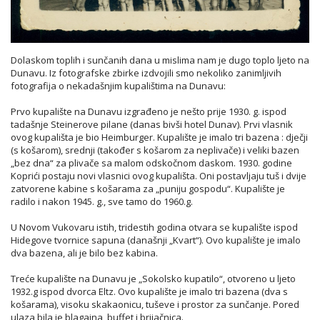
Dolaskom toplih i sunčanih dana u mislima nam je dugo toplo ljeto na
Dunavu. Iz fotografske zbirke izdvojili smo nekoliko zanimljivih
fotografija o nekadašnjim kupalištima na Dunavu:
Prvo kupalište na Dunavu izgrađeno je nešto prije 1930. g. ispod
tadašnje Steinerove pilane (danas bivši hotel Dunav). Prvi vlasnik
ovog kupališta je bio Heimburger. Kupalište je imalo tri bazena : dječji
(s košarom), srednji (također s košarom za neplivače) i veliki bazen
„bez dna“ za plivače sa malom odskočnom daskom. 1930. godine
Koprići postaju novi vlasnici ovog kupališta. Oni postavljaju tuš i dvije
zatvorene kabine s košarama za „puniju gospodu“. Kupalište je
radilo i nakon 1945. g., sve tamo do 1960.g.
U Novom Vukovaru istih, tridestih godina otvara se kupalište ispod
Hidegove tvornice sapuna (današnji „Kvart“). Ovo kupalište je imalo
dva bazena, ali je bilo bez kabina.
Treće kupalište na Dunavu je „Sokolsko kupatilo“, otvoreno u ljeto
1932.g ispod dvorca Eltz. Ovo kupalište je imalo tri bazena (dva s
košarama), visoku skakaonicu, tuševe i prostor za sunčanje. Pored
ulaza bila je blagajna, buffet i brijačnica.