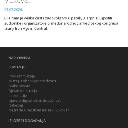
Vukovar
03.07.2026.
Bila nam je velika čast i zadovoljstvo u petak, 3. srpnja, ugostiti
sudionike i organizatore 6. međunarodnog arheološkog kongresa
„Early Iron Age in Central...
NASLOVNICA
O MUZEJU
Povijest muzeja
Muzej u obnovljenom dvorcu
Stalni postav
Djelatnici muzeja
Informacije
Izjava o digitalnoj pristupačnosti
Natječaji
Nagrade Gradskom muzeju Vukovar
IZLOŽBE I DOGAĐANJA