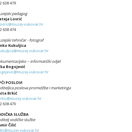
2 638 479
zejski pedagog
teja Lovrić
ovric@muzej-vukovar.hr
2 638 474
zejski tehničar - fotograf
nko Kukuljica
ukuljica@muzej-vukovar.hr
kumentacijsko – informatički odjel
ka Bogojević
ogojevic@muzej-vukovar.hr
ĆI POSLOVI
diteljica poslova promidžbe i marketinga
ita Brkić
rkic@muzej-vukovar.hr
2 638 470
ODIČKA SLUŽBA
ditelj vodičke službe
mir Čilić
ilic@muzej-vukovar.hr