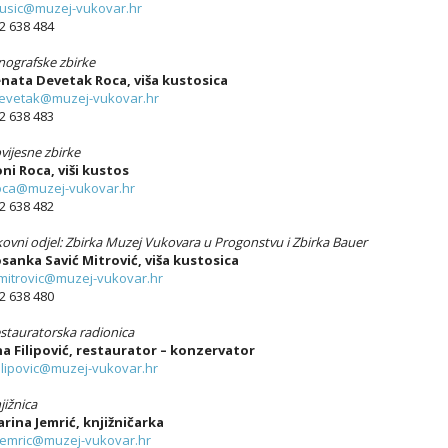
usic@muzej-vukovar.hr
2 638 484
nografske zbirke
nata Devetak Roca, viša kustosica
evetak@muzej-vukovar.hr
2 638 483
vijesne zbirke
ni Roca, viši kustos
oca@muzej-vukovar.hr
2 638 482
kovni odjel: Zbirka Muzej Vukovara u Progonstvu i Zbirka Bauer
sanka Savić Mitrović, viša kustosica
mitrovic@muzej-vukovar.hr
2 638 480
stauratorska radionica
a Filipović, restaurator – konzervator
ilipovic@muzej-vukovar.hr
jižnica
rina Jemrić, knjižničarka
emric@muzej-vukovar.hr