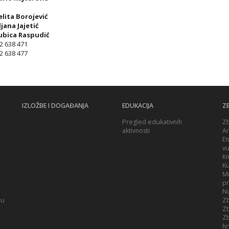
lita Borojević
ljana Jajetić
ubica Raspudić
2 638 471
2 638 477
IZLOŽBE I DOGAĐANJA
EDUKACIJA
ZB
Pregled edukativnih
Zb
aktivnosti
Ar
Et
vu
Kn
Ku
Mu
p
Nu
ju
Zb
Zb
Zb
hr