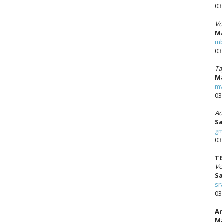
03
Vo
Ma
mb
03
Ta
Ma
mv
03
Ad
Sa
gm
03
T
Vo
Sa
sr
03
An
Ma