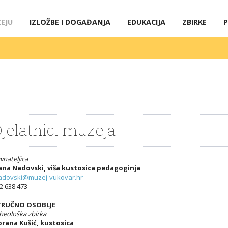
EJU
IZLOŽBE I DOGAĐANJA
EDUKACIJA
ZBIRKE
P
jelatnici muzeja
vnateljica
ana Nadovski, viša kustosica pedagoginja
adovski@muzej-vukovar.hr
2 638 473
TRUČNO OSOBLJE
heološka zbirka
rana Kušić, kustosica