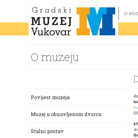
O MUZ
O muzeju
D
Ra
Povijest muzeja
Iv
in
03
Muzej u obnovljenom dvorcu
S
Ar
Stalni postav
Go