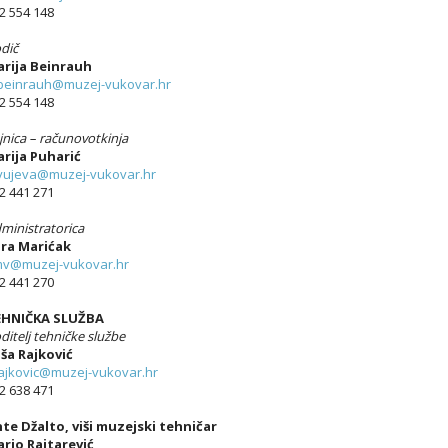
2 554 148
dič
rija Beinrauh
einrauh@muzej-vukovar.hr
2 554 148
jnica – računovotkinja
rija Puharić
ujeva@muzej-vukovar.hr
2 441 271
ministratorica
ra Marićak
v@muzej-vukovar.hr
2 441 270
EHNIČKA SLUŽBA
ditelj tehničke službe
ša Rajković
ajkovic@muzej-vukovar.hr
2 638 471
te Džalto, viši muzejski tehničar
rio Rajtarević