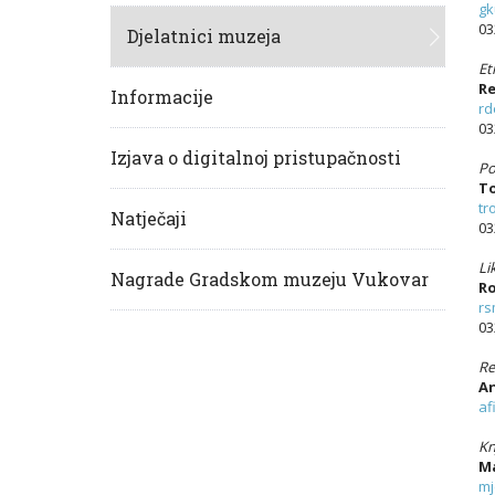
gk
03
Djelatnici muzeja
Et
Re
Informacije
rd
03
Izjava o digitalnoj pristupačnosti
Po
To
tr
Natječaji
03
Li
Nagrade Gradskom muzeju Vukovar
Ro
rs
03
Re
An
af
Kn
Ma
mj