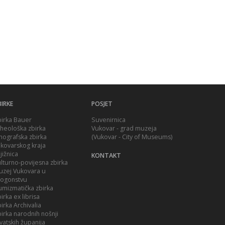
IRKE
POSJET
irka Bauer
Suvenirnica
heološka zbirka
Vukovar - grad muzeja
nografska zbirka
(Vukovar - City of Museums)
kovarskog kraja
jižnica
KONTAKT
lturno-povijesna zbirka
zej Vukovara u
rogonstvu
mizmatička zbirka
irka ex librisa
irka Archivalia
irka narodnih nošnji
vatskih županija