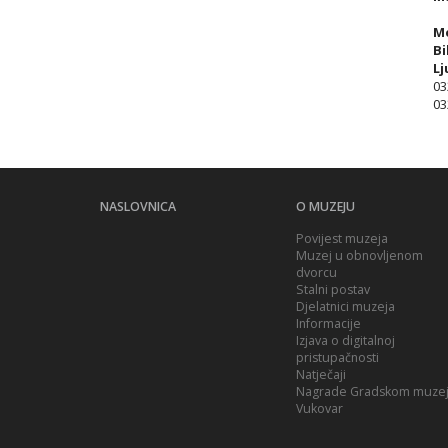
Me
Bi
Lj
03
03
NASLOVNICA
O MUZEJU
Povijest muzeja
Muzej u obnovljenom
dvorcu
Stalni postav
Djelatnici muzeja
Informacije
Izjava o digitalnoj
pristupačnosti
Natječaji
Nagrade Gradskom muze
Vukovar