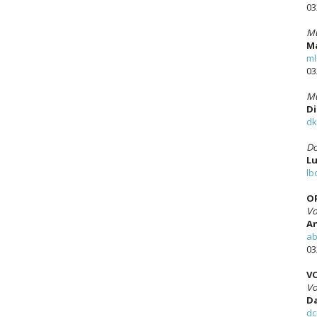
03
Mu
Ma
ml
03
Mu
Di
dk
Do
Lu
lb
OP
Vo
An
ab
03
V
Vo
Da
dc