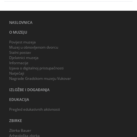
NASLOVNICA
O MUZEJU
Povijest muzeja
Muzej u obnovljenom dvorcu
Stalni postav
Djelatnici muzeja
Informacije
Izjava o digitalnoj pristupačnosti
Natječaji
Nagrade Gradskom muzeju Vukovar
IZLOŽBE I DOGAĐANJA
EDUKACIJA
Pregled edukativnih aktivnosti
ZBIRKE
Zbirka Bauer
Arheološka zbirka