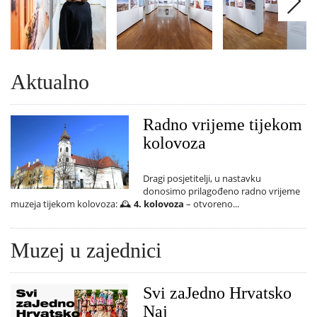
Aktualno
Radno vrijeme tijekom
kolovoza
Dragi posjetitelji, u nastavku
donosimo prilagođeno radno vrijeme
muzeja tijekom kolovoza: 🕰️
4. kolovoza
– otvoreno...
Muzej u zajednici
Svi zaJedno Hrvatsko
Naj