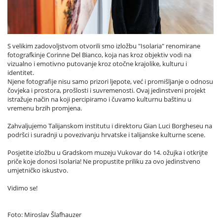
S velikim zadovoljstvom otvorili smo izložbu "Isolaria" renomirane
fotografkinje Corinne Del Bianco, koja nas kroz objektiv vodi na
vizualno i emotivno putovanje kroz otočne krajolike, kulturu i
identitet.
Njene fotografije nisu samo prizori ljepote, već i promišljanje o odnosu
čovjeka i prostora, prošlosti i suvremenosti. Ovaj jedinstveni projekt
istražuje način na koji percipiramo i čuvamo kulturnu baštinu u
vremenu brzih promjena.
Zahvaljujemo Talijanskom institutu i direktoru Gian Luci Borgheseu na
podršci i suradnji u povezivanju hrvatske i talijanske kulturne scene.
Posjetite izložbu u Gradskom muzeju Vukovar do 14. ožujka i otkrijte
priče koje donosi Isolaria! Ne propustite priliku za ovo jedinstveno
umjetničko iskustvo.
Vidimo se!
Foto: Miroslav Šlafhauzer