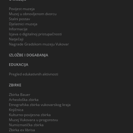
Povijest muzeja
Muzej u obnovljenom dvorcu
Stalni postav
Djelatnici muzeja
Informacije
Izjava o digitalnoj pristupačnosti
Natječaji
Nagrade Gradskom muzeju Vukovar
IZLOŽBE I DOGAĐANJA
EDUKACIJA
Pregled edukativnih aktivnosti
ZBIRKE
Zbirka Bauer
Arheološka zbirka
Etnografska zbirka vukovarskog kraja
Knjižnica
Kulturno-povijesna zbirka
Muzej Vukovara u progonstvu
Numizmatička zbirka
Zbirka ex librisa