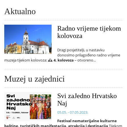
Aktualno
Radno vrijeme tijekom
kolovoza
Dragi posjetitelji, u nastavku
donosimo prilagođeno radno vrijeme
muzeja tijekom kolovoza: 🕰️
4. kolovoza
– otvoreno...
Muzej u zajednici
Svi zaJedno Hrvatsko
Naj
05.05. - 07.05.2023.
Festival nematerijalne kulturne
baštine, turističkih manifestacija, atrakcija i destinacija
Tijekom