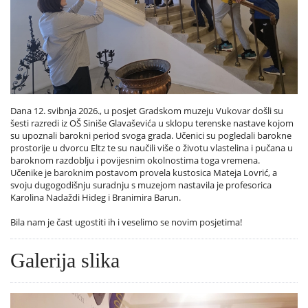
Dana 12. svibnja 2026., u posjet Gradskom muzeju Vukovar došli su
šesti razredi iz OŠ Siniše Glavaševića u sklopu terenske nastave kojom
su upoznali barokni period svoga grada. Učenici su pogledali barokne
prostorije u dvorcu Eltz te su naučili više o životu vlastelina i pučana u
baroknom razdoblju i povijesnim okolnostima toga vremena.
Učenike je baroknim postavom provela kustosica Mateja Lovrić, a
svoju dugogodišnju suradnju s muzejom nastavila je profesorica
Karolina Nadaždi Hideg i Branimira Barun.
Bila nam je čast ugostiti ih i veselimo se novim posjetima!
Galerija slika