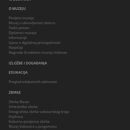
O MUZEJU
Povijest muzeja
Muzej u obnovljenom dvorcu
Stalni postav
Djelatnici muzeja
Informacije
Izjava o digitalnoj pristupačnosti
Natječaji
Nagrade Gradskom muzeju Vukovar
IZLOŽBE I DOGAĐANJA
EDUKACIJA
Pregled edukativnih aktivnosti
ZBIRKE
Zbirka Bauer
Arheološka zbirka
Etnografska zbirka vukovarskog kraja
Knjižnica
Kulturno-povijesna zbirka
Muzej Vukovara u progonstvu