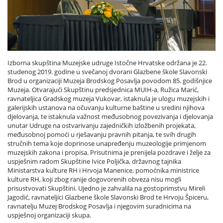
Izborna skupština Muzejske udruge Istočne Hrvatske održana je 22.
studenog 2019. godine u svečanoj dvorani Glazbene škole Slavonski
Brod u organizaciji Muzeja Brodskog Posavlja povodom 85. godišnjice
Muzeja. Otvarajući Skupštinu predsjednica MUIH-a, Ružica Marić,
ravnateljica Gradskog muzeja Vukovar, istaknula je ulogu muzejskih i
galerijskih ustanova na očuvanju kulturne baštine u sredini njihova
djelovanja, te istaknula važnost međusobnog povezivanja i djelovanja
unutar Udruge na ostvarivanju zajedničkih izložbenih projekata,
međusobnoj pomoći u rješavanju pravnih pitanja, te svih drugih
stručnih tema koje doprinose unapređenju muzeologije primjenom
muzejskih zakona i propisa. Prisutnima je prenijela pozdrave i želje za
uspješnim radom Skupštine Ivice Poljička, državnog tajnika
Ministarstva kulture RH i Hrvoja Manenice, pomoćnika ministrice
kulture RH, koji zbog ranije dogovorenih obveza nisu mogli
prisustvovati Skupštini. Ujedno je zahvalila na gostoprimstvu Mireli
Jagodić, ravnateljici Glazbene škole Slavonski Brod te Hrvoju Špiceru,
ravnatelju Muzej Brodskog Posavlja i njegovim suradnicima na
uspješnoj organizaciji skupa.