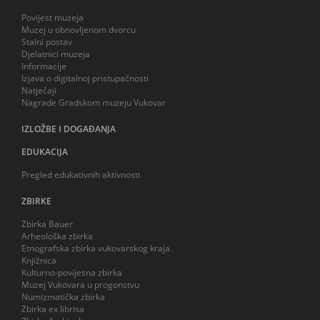
Povijest muzeja
Muzej u obnovljenom dvorcu
Stalni postav
Djelatnici muzeja
Informacije
Izjava o digitalnoj pristupačnosti
Natječaji
Nagrade Gradskom muzeju Vukovar
IZLOŽBE I DOGAĐANJA
EDUKACIJA
Pregled edukativnih aktivnosti
ZBIRKE
Zbirka Bauer
Arheološka zbirka
Etnografska zbirka vukovarskog kraja
Knjižnica
Kulturno-povijesna zbirka
Muzej Vukovara u progonstvu
Numizmatička zbirka
Zbirka ex librisa