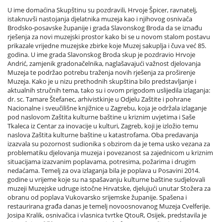
U ime domaćina Skupštinu su pozdravili, Hrvoje Špicer, ravnatelj,
istaknuvši nastojanja djelatnika muzeja kao i njihovog osnivača
Brodsko-posavske županije i grada Slavonskog Broda da se iznađu
rješenja za novi muzejski prostor kako bi se u novom stalom postavu
prikazale vrijedne muzejske zbirke koje Muzej sakuplja i čuva već 85.
godina. U ime grada Slavonskog Broda skup je pozdravio Hrvoje
Andrić, zamjenik gradonačelnika, naglašavajući važnost djelovanja
Muzeja te podržao potrebu traženja novih rješenja za proširenje
Muzeja. Kako je u nizu prethodnih skupština bilo predstavljanje i
aktualnih stručnih tema, tako su i ovom prigodom uslijedila izlaganja:
dr. sc. Tamare Štefanec, arhivistkinje u Odjelu Zaštite i pohrane
Nacionalne i sveučilišne knjižnice u Zagrebu, koja je održala izlaganje
pod naslovom Zaštita kulturne baštine u kriznim uvjetima i Saše
Tkaleca iz Centar za inovacije u kulturi, Zagreb, koji je izložio temu
naslova Zaštita kulturne baštine u katastrofama. Oba predavanja
izazvala su pozornost sudionika s obzirom da je tema usko vezana za
problematiku djelovanja muzeja i povezanost sa zajednicom u kriznim
situacijama izazvanim poplavama, potresima, požarima i drugim
nedaćama. Temelj za ova izlaganja bila je poplava u Posavini 2014.
godine u vrijeme koje su na spašavanju kulturne baštine sudjelovali
muzeji Muzejske udruge istočne Hrvatske, djelujući unutar Stožera za
obranu od poplava Vukovarsko srijemske županije. Spašena i
restaurirana građa danas je temelj novoosnovanog Muzeja Cvelferije.
Josipa Kralik, osnivačica i vlasnica tvrtke QtouR, Osijek, predstavila je