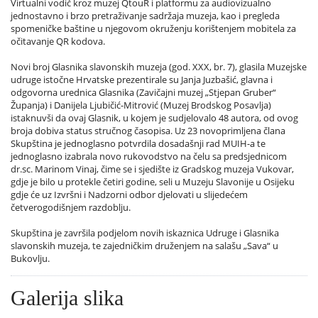
Virtualni vodič kroz muzej QtouR i platformu za audiovizualno
jednostavno i brzo pretraživanje sadržaja muzeja, kao i pregleda
spomeničke baštine u njegovom okruženju korištenjem mobitela za
očitavanje QR kodova.
Novi broj Glasnika slavonskih muzeja (god. XXX, br. 7), glasila Muzejske
udruge istočne Hrvatske prezentirale su Janja Juzbašić, glavna i
odgovorna urednica Glasnika (Zavičajni muzej „Stjepan Gruber“
Županja) i Danijela Ljubičić-Mitrović (Muzej Brodskog Posavlja)
istaknuvši da ovaj Glasnik, u kojem je sudjelovalo 48 autora, od ovog
broja dobiva status stručnog časopisa. Uz 23 novoprimljena člana
Skupština je jednoglasno potvrdila dosadašnji rad MUIH-a te
jednoglasno izabrala novo rukovodstvo na čelu sa predsjednicom
dr.sc. Marinom Vinaj, čime se i sjedište iz Gradskog muzeja Vukovar,
gdje je bilo u protekle četiri godine, seli u Muzeju Slavonije u Osijeku
gdje će uz Izvršni i Nadzorni odbor djelovati u slijedećem
četverogodišnjem razdoblju.
Skupština je završila podjelom novih iskaznica Udruge i Glasnika
slavonskih muzeja, te zajedničkim druženjem na salašu „Sava“ u
Bukovlju.
Galerija slika