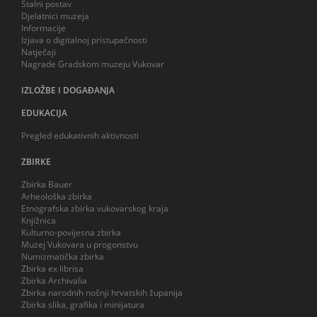
Stalni postav
Djelatnici muzeja
Informacije
Izjava o digitalnoj pristupačnosti
Natječaji
Nagrade Gradskom muzeju Vukovar
IZLOŽBE I DOGAĐANJA
EDUKACIJA
Pregled edukativnih aktivnosti
ZBIRKE
Zbirka Bauer
Arheološka zbirka
Etnografska zbirka vukovarskog kraja
Knjižnica
Kulturno-povijesna zbirka
Muzej Vukovara u progonstvu
Numizmatička zbirka
Zbirka ex librisa
Zbirka Archivalia
Zbirka narodnih nošnji hrvatskih županija
Zbirka slika, grafika i minijatura