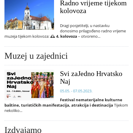
Radno vrijeme tijekom
kolovoza
Dragi posjetitelji, u nastavku
donosimo prilagođeno radno vrijeme
muzeja tijekom kolovoza: 🕰️
4. kolovoza
– otvoreno...
Muzej u zajednici
Svi zaJedno Hrvatsko
Naj
05.05. - 07.05.2023.
Festival nematerijalne kulturne
baštine, turističkih manifestacija, atrakcija i destinacija
Tijekom
nekoliko...
Izdvajamo