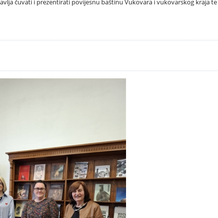
vlja čuvati i prezentirati povijesnu baštinu Vukovara i vukovarskog kraja te