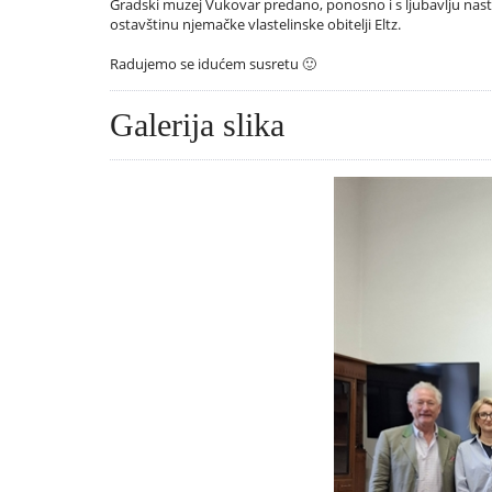
Gradski muzej Vukovar predano, ponosno i s ljubavlju nasta
ostavštinu njemačke vlastelinske obitelji Eltz.
Radujemo se idućem susretu 🙂
Galerija slika