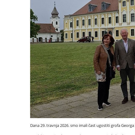
Dana 29. travnja 2026. smo imali čast ugostiti grofa Georga