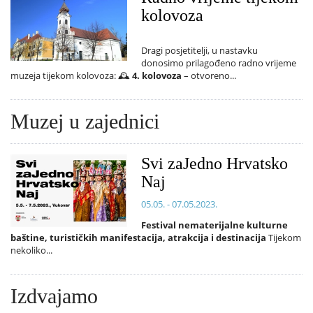
kolovoza
Dragi posjetitelji, u nastavku
donosimo prilagođeno radno vrijeme
muzeja tijekom kolovoza: 🕰️
4. kolovoza
– otvoreno...
Muzej u zajednici
Svi zaJedno Hrvatsko
Naj
05.05. - 07.05.2023.
Festival nematerijalne kulturne
baštine, turističkih manifestacija, atrakcija i destinacija
Tijekom
nekoliko...
Izdvajamo