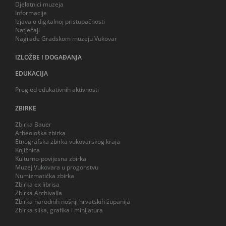
Djelatnici muzeja
Informacije
Izjava o digitalnoj pristupačnosti
Natječaji
Nagrade Gradskom muzeju Vukovar
IZLOŽBE I DOGAĐANJA
EDUKACIJA
Pregled edukativnih aktivnosti
ZBIRKE
Zbirka Bauer
Arheološka zbirka
Etnografska zbirka vukovarskog kraja
Knjižnica
Kulturno-povijesna zbirka
Muzej Vukovara u progonstvu
Numizmatička zbirka
Zbirka ex librisa
Zbirka Archivalia
Zbirka narodnih nošnji hrvatskih županija
Zbirka slika, grafika i minijatura