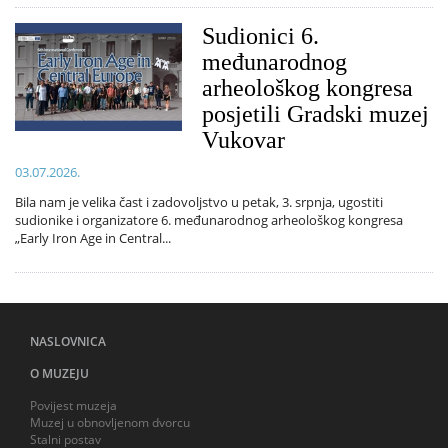
Sudionici 6.
međunarodnog
arheološkog kongresa
posjetili Gradski muzej
Vukovar
03.07.2026.
Bila nam je velika čast i zadovoljstvo u petak, 3. srpnja, ugostiti
sudionike i organizatore 6. međunarodnog arheološkog kongresa
„Early Iron Age in Central...
NASLOVNICA
O MUZEJU
Povijest muzeja
Muzej u obnovljenom dvorcu
Stalni postav