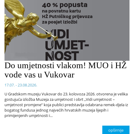
Do umjetnosti vlakom! MUO i HŽ
vode vas u Vukovar
17.07. - 23.08.2026.
U Gradskom muzeju Vukovar do 23. kolovoza 2026. otvorena je velika
gostujuća izložba Muzeja za umjetnost i obrt „Vidi umjetnost –
umjetnost promjene“ koja publici predstavlja odabrana remek-djela iz
bogatog fundusa jednog najvećih hrvatskih muzeja lijepih i
primijenjenih umjetnosti i...
opširnije