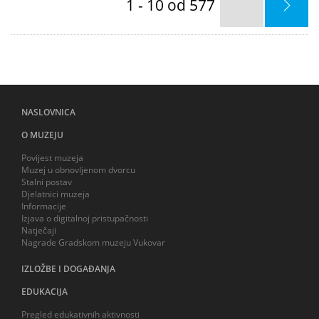
1 - 10 od 577
NASLOVNICA
O MUZEJU
Povijest muzeja
Muzej u obnovljenom dvorcu
Stalni postav
Djelatnici muzeja
Informacije
Izjava o digitalnoj pristupačnosti
Natječaji
Nagrade Gradskom muzeju Vukovar
IZLOŽBE I DOGAĐANJA
EDUKACIJA
Pregled edukativnih aktivnosti