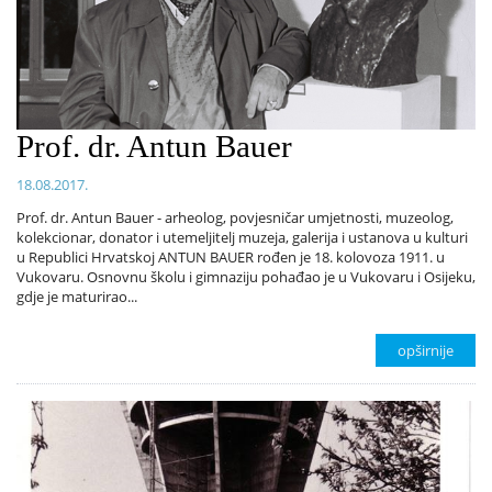
Prof. dr. Antun Bauer
18.08.2017.
Prof. dr. Antun Bauer - arheolog, povjesničar umjetnosti, muzeolog,
kolekcionar, donator i utemeljitelj muzeja, galerija i ustanova u kulturi
u Republici Hrvatskoj ANTUN BAUER rođen je 18. kolovoza 1911. u
Vukovaru. Osnovnu školu i gimnaziju pohađao je u Vukovaru i Osijeku,
gdje je maturirao...
opširnije