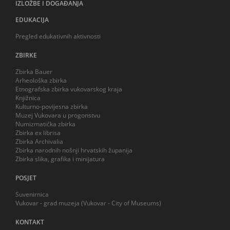
IZLOŽBE I DOGAĐANJA
EDUKACIJA
Pregled edukativnih aktivnosti
ZBIRKE
Zbirka Bauer
Arheološka zbirka
Etnografska zbirka vukovarskog kraja
Knjižnica
Kulturno-povijesna zbirka
Muzej Vukovara u progonstvu
Numizmatička zbirka
Zbirka ex librisa
Zbirka Archivalia
Zbirka narodnih nošnji hrvatskih županija
Zbirka slika, grafika i minijatura
POSJET
Suvenirnica
Vukovar - grad muzeja (Vukovar - City of Museums)
KONTAKT