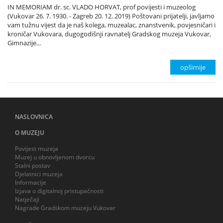
IN MEMORIAM dr. sc. VLADO HORVAT, prof povijesti i muzeolog
(Vukovar 26. 7. 1930. - Zagreb 20. 12. 2019) Poštovani prijatelji, javljamo
vam tužnu vijest da je naš kolega, muzealac, znanstvenik, povjesničari i
kroničar Vukovara, dugogodišnji ravnatelj Gradskog muzeja Vukovar,
Gimnazije...
opširnije
NASLOVNICA
O MUZEJU
Povijest muzeja
Muzej u obnovljenom dvorcu
Stalni postav
Djelatnici muzeja
Informacije
Izjava o digitalnoj pristupačnosti
Natječaji
Nagrade Gradskom muzeju Vukovar