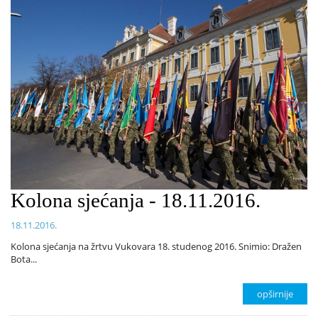
Kolona sjećanja - 18.11.2016.
18.11.2016.
Kolona sjećanja na žrtvu Vukovara 18. studenog 2016. Snimio: Dražen
Bota...
opširnije