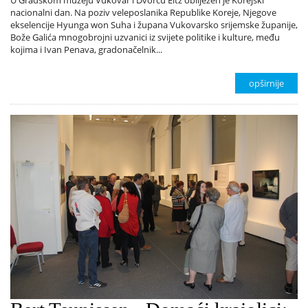
U Gradskom muzeju Vukovar i Dvorcu Eltz obilježen je Korejski
nacionalni dan. Na poziv veleposlanika Republike Koreje, Njegove
ekselencije Hyunga won Suha i župana Vukovarsko srijemske županije,
Bože Galića mnogobrojni uzvanici iz svijete politike i kulture, među
kojima i Ivan Penava, gradonačelnik...
opširnije