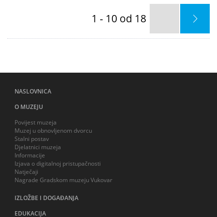
1 - 10 od 18
NASLOVNICA
O MUZEJU
Povijest muzeja
Muzej u obnovljenom dvorcu
Stalni postav
Djelatnici muzeja
Informacije
Izjava o digitalnoj pristupačnosti
Natječaji
Nagrade Gradskom muzeju Vukovar
IZLOŽBE I DOGAĐANJA
EDUKACIJA