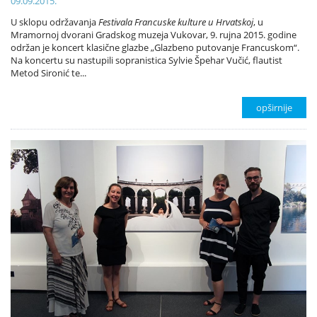
09.09.2015.
U sklopu održavanja
Festivala Francuske kulture u Hrvatskoj
, u
Mramornoj dvorani Gradskog muzeja Vukovar, 9. rujna 2015. godine
održan je koncert klasične glazbe „Glazbeno putovanje Francuskom“.
Na koncertu su nastupili sopranistica Sylvie Špehar Vučić, flautist
Metod Sironić te...
opširnije