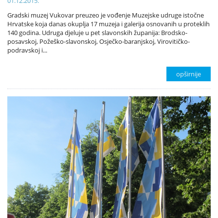
01.12.2015.
Gradski muzej Vukovar preuzeo je vođenje Muzejske udruge istočne
Hrvatske koja danas okuplja 17 muzeja i galerija osnovanih u proteklih
140 godina. Udruga djeluje u pet slavonskih županija: Brodsko-
posavskoj, Požeško-slavonskoj, Osječko-baranjskoj, Virovitičko-
podravskoj i...
opširnije