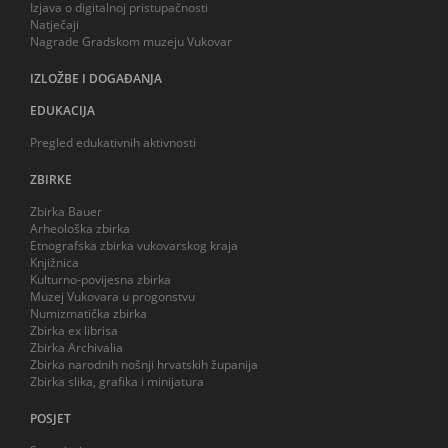
Izjava o digitalnoj pristupačnosti
Natječaji
Nagrade Gradskom muzeju Vukovar
IZLOŽBE I DOGAĐANJA
EDUKACIJA
Pregled edukativnih aktivnosti
ZBIRKE
Zbirka Bauer
Arheološka zbirka
Etnografska zbirka vukovarskog kraja
Knjižnica
Kulturno-povijesna zbirka
Muzej Vukovara u progonstvu
Numizmatička zbirka
Zbirka ex librisa
Zbirka Archivalia
Zbirka narodnih nošnji hrvatskih županija
Zbirka slika, grafika i minijatura
POSJET