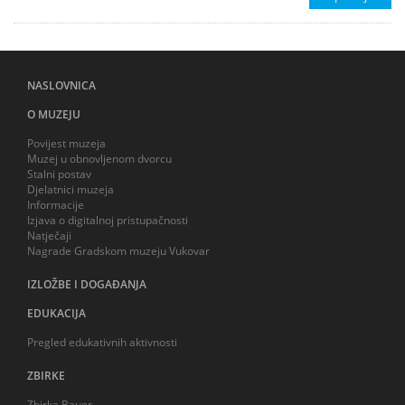
NASLOVNICA
O MUZEJU
Povijest muzeja
Muzej u obnovljenom dvorcu
Stalni postav
Djelatnici muzeja
Informacije
Izjava o digitalnoj pristupačnosti
Natječaji
Nagrade Gradskom muzeju Vukovar
IZLOŽBE I DOGAĐANJA
EDUKACIJA
Pregled edukativnih aktivnosti
ZBIRKE
Zbirka Bauer