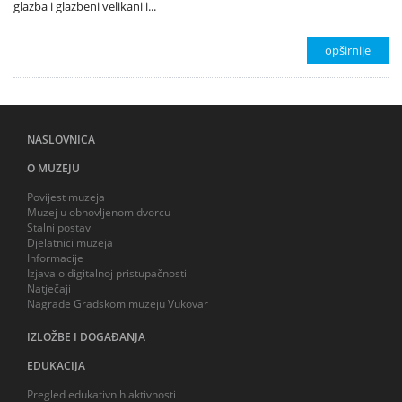
glazba i glazbeni velikani i...
opširnije
NASLOVNICA
O MUZEJU
Povijest muzeja
Muzej u obnovljenom dvorcu
Stalni postav
Djelatnici muzeja
Informacije
Izjava o digitalnoj pristupačnosti
Natječaji
Nagrade Gradskom muzeju Vukovar
IZLOŽBE I DOGAĐANJA
EDUKACIJA
Pregled edukativnih aktivnosti