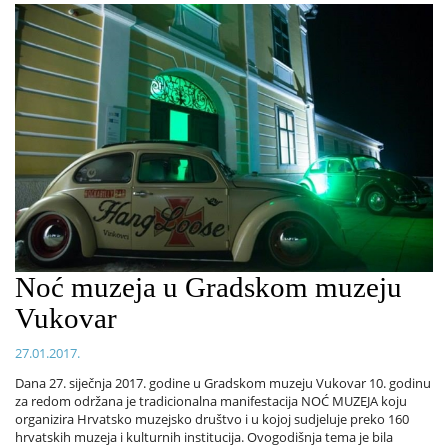
Noć muzeja u Gradskom muzeju
Vukovar
27.01.2017.
Dana 27. siječnja 2017. godine u Gradskom muzeju Vukovar 10. godinu
za redom održana je tradicionalna manifestacija NOĆ MUZEJA koju
organizira Hrvatsko muzejsko društvo i u kojoj sudjeluje preko 160
hrvatskih muzeja i kulturnih institucija. Ovogodišnja tema je bila