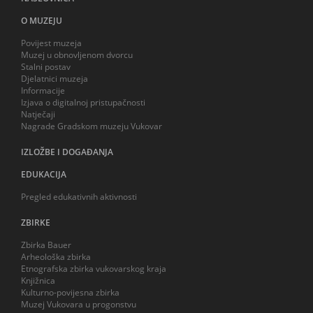
O MUZEJU
Povijest muzeja
Muzej u obnovljenom dvorcu
Stalni postav
Djelatnici muzeja
Informacije
Izjava o digitalnoj pristupačnosti
Natječaji
Nagrade Gradskom muzeju Vukovar
IZLOŽBE I DOGAĐANJA
EDUKACIJA
Pregled edukativnih aktivnosti
ZBIRKE
Zbirka Bauer
Arheološka zbirka
Etnografska zbirka vukovarskog kraja
Knjižnica
Kulturno-povijesna zbirka
Muzej Vukovara u progonstvu