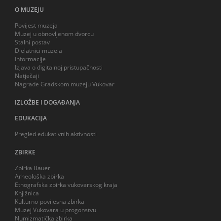
O MUZEJU
Povijest muzeja
Muzej u obnovljenom dvorcu
Stalni postav
Djelatnici muzeja
Informacije
Izjava o digitalnoj pristupačnosti
Natječaji
Nagrade Gradskom muzeju Vukovar
IZLOŽBE I DOGAĐANJA
EDUKACIJA
Pregled edukativnih aktivnosti
ZBIRKE
Zbirka Bauer
Arheološka zbirka
Etnografska zbirka vukovarskog kraja
Knjižnica
Kulturno-povijesna zbirka
Muzej Vukovara u progonstvu
Numizmatička zbirka