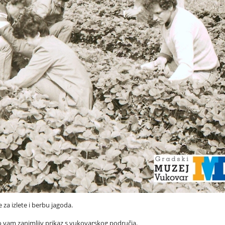
e za izlete i berbu jagoda.
mo vam zanimljiv prikaz s vukovarskog područja.