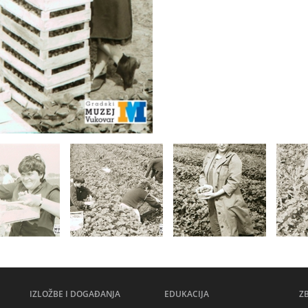
IZLOŽBE I DOGAĐANJA
EDUKACIJA
Z