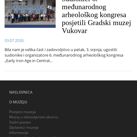
međunarodnog
arheološkog kongresa
posjetili Gradski muzej
Vukovar
03.07.2026.
Bila nam je velika čast i zadovoljstvo u petak, 3. srpnja, ugostiti
sudionike i organizatore 6. međunarodnog arheološkog kongresa
„Early Iron Age in Central...
NASLOVNICA
O MUZEJU
Povijest muzeja
Muzej u obnovljenom dvorcu
Stalni postav
Djelatnici muzeja
Informacije