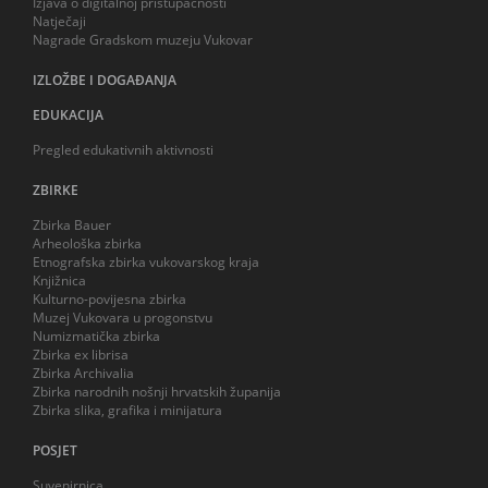
Izjava o digitalnoj pristupačnosti
Natječaji
Nagrade Gradskom muzeju Vukovar
IZLOŽBE I DOGAĐANJA
EDUKACIJA
Pregled edukativnih aktivnosti
ZBIRKE
Zbirka Bauer
Arheološka zbirka
Etnografska zbirka vukovarskog kraja
Knjižnica
Kulturno-povijesna zbirka
Muzej Vukovara u progonstvu
Numizmatička zbirka
Zbirka ex librisa
Zbirka Archivalia
Zbirka narodnih nošnji hrvatskih županija
Zbirka slika, grafika i minijatura
POSJET
Suvenirnica