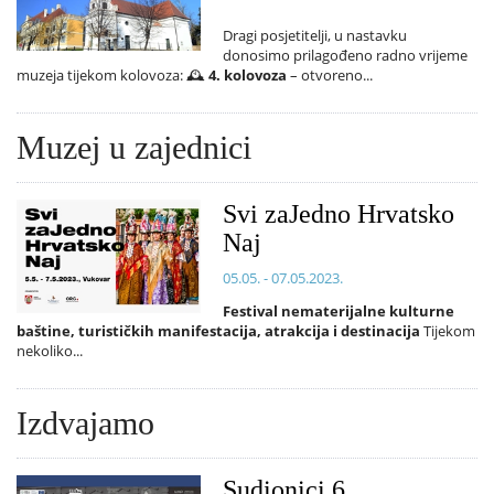
Dragi posjetitelji, u nastavku
donosimo prilagođeno radno vrijeme
muzeja tijekom kolovoza: 🕰️
4. kolovoza
– otvoreno...
Muzej u zajednici
Svi zaJedno Hrvatsko
Naj
05.05. - 07.05.2023.
Festival nematerijalne kulturne
baštine, turističkih manifestacija, atrakcija i destinacija
Tijekom
nekoliko...
Izdvajamo
Sudionici 6.