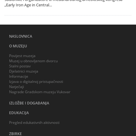
„Early Iron Age in Central...
NASLOVNICA
O MUZEJU
Povijest muzeja
Muzej u obnovljenom dvorcu
Stalni postav
Djelatnici muzeja
Informacije
Izjava o digitalnoj pristupačnosti
Natječaji
Nagrade Gradskom muzeju Vukovar
IZLOŽBE I DOGAĐANJA
EDUKACIJA
Pregled edukativnih aktivnosti
ZBIRKE