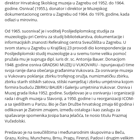
direktor Hrvatskog školskog muzeja u Zagrebu od 1952. do 1964.
godine. Osnivač (1955.), donator i direktor je Muzejskog
dokumentacionog centra u Zagrebu od 1964. do 1976. godine, kada
odlazi u mirovinu.
Od 1965. suosnivač je i voditelj Poslijediplomskog studija za
muzeologiju pri Centru za studij bibliotekarstva, dokumentacije i
informacijskih znanosti Referalnog centra Sveučilišta u Zagrebu. U
svom stanu u Zagrebu u Krajiškoj 23 provodi dio korespondencije za
Poslijediplomski studij muzeologije a u svemu tome veliku pomoć
pružala mu je supruga dipl. iuris dr. sc. Antonija Bauer. Donacijom
1948. godine osniva GRADSKI MUZEJ U VUKOVARU - ispunjavajući time
svoja ranije dana obećanja građanima Vukovara. Za osnivanje muzeja
u Vukovaru poklanja: zbirku trofejnog oružja, numizmatičku zbirku,
zbirku starih stilskih satova, stilski namještaj i zbirku umjetnina kojom
formira buduću ZBIRKU BAUER i Galeriju umjetnina Vukovar. Osniva i
Muzej grada Iloka 1952. godine. Sudjelovao je u osnivanju i organizaciji
rada i drugih muzeja u Slavoniji, a 1950. godine i u reorganizaciji ICOM-
a sa sjedištem u Parizu. Bio je član Družbe hrvatskog zmaja 60 godina i
odlikovan je Zlatnim zmajem, između ostaloga i kao zaslugu za
spašavanje spomenika Josipa bana Jelačića, te nosio titulu Prazmaj
Vučedolski.
Predavao je na sveučilištima i međunarodnim skupovima u Beču,
Grazu, Kolnu, Munchenu, Brnu, Pragu, Firenzi, Padovi i drugim velikim