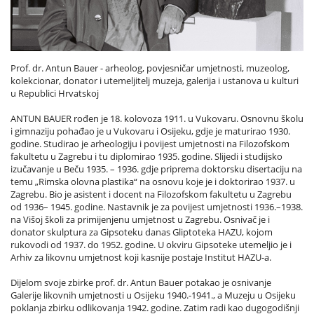
Prof. dr. Antun Bauer - arheolog, povjesničar umjetnosti, muzeolog,
kolekcionar, donator i utemeljitelj muzeja, galerija i ustanova u kulturi
u Republici Hrvatskoj
ANTUN BAUER rođen je 18. kolovoza 1911. u Vukovaru. Osnovnu školu
i gimnaziju pohađao je u Vukovaru i Osijeku, gdje je maturirao 1930.
godine. Studirao je arheologiju i povijest umjetnosti na Filozofskom
fakultetu u Zagrebu i tu diplomirao 1935. godine. Slijedi i studijsko
izučavanje u Beču 1935. – 1936. gdje priprema doktorsku disertaciju na
temu „Rimska olovna plastika“ na osnovu koje je i doktorirao 1937. u
Zagrebu. Bio je asistent i docent na Filozofskom fakultetu u Zagrebu
od 1936– 1945. godine. Nastavnik je za povijest umjetnosti 1936.–1938.
na Višoj školi za primijenjenu umjetnost u Zagrebu. Osnivač je i
donator skulptura za Gipsoteku danas Gliptoteka HAZU, kojom
rukovodi od 1937. do 1952. godine. U okviru Gipsoteke utemeljio je i
Arhiv za likovnu umjetnost koji kasnije postaje Institut HAZU-a.
Dijelom svoje zbirke prof. dr. Antun Bauer potakao je osnivanje
Galerije likovnih umjetnosti u Osijeku 1940.-1941., a Muzeju u Osijeku
poklanja zbirku odlikovanja 1942. godine. Zatim radi kao dugogodišnji