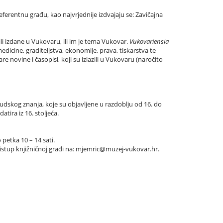
referentnu građu, kao najvrjednije izdvajaju se: Zavičajna
li izdane u Vukovaru, ili im je tema Vukovar.
Vukovariensia
edicine, graditeljstva, ekonomije, prava, tiskarstva te
 novine i časopisi, koji su izlazili u Vukovaru (naročito
a ljudskog znanja, koje su objavljene u razdoblju od 16. do
tira iz 16. stoljeća.
petka 10 – 14 sati.
ristup knjižničnoj građi na: mjemric@muzej-vukovar.hr.