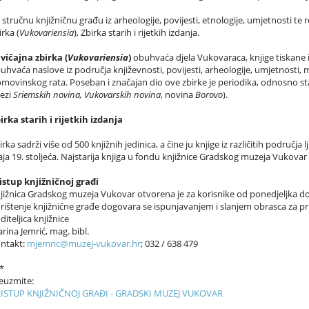
 stručnu knjižničnu građu iz arheologije, povijesti, etnologije, umjetnosti te 
irka (
Vukovariensia
), Zbirka starih i rijetkih izdanja.
vičajna zbirka (
Vukovariensia
)
obuhvaća djela Vukovaraca, knjige tiskane i
uhvaća naslove iz područja književnosti, povijesti, arheologije, umjetnosti, m
movinskog rata. Poseban i značajan dio ove zbirke je periodika, odnosno stare
ezi
Sriemskih novina, Vukovarskih novina
, novina
Borovo
).
irka starih i rijetkih izdanja
irka sadrži više od 500 knjižnih jedinica, a čine ju knjige iz različitih područj
aja 19. stoljeća. Najstarija knjiga u fondu knjižnice Gradskog muzeja Vukovar da
istup knjižničnoj građi
jižnica Gradskog muzeja Vukovar otvorena je za korisnike od ponedjeljka do 
rištenje knjižnične građe dogovara se ispunjavanjem i slanjem obrasca za p
diteljica knjižnice
rina Jemrić, mag. bibl.
ntakt:
mjemric@muzej-vukovar.hr
; 032 / 638 479
*
euzmite:
ISTUP KNJIŽNIČNOJ GRAĐI - GRADSKI MUZEJ VUKOVAR