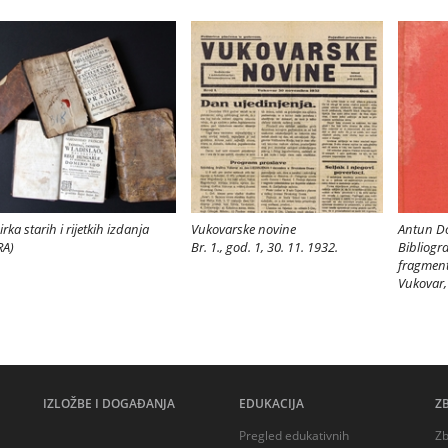
irka starih i rijetkih izdanja
Vukovarske novine
Antun D
RA)
Br. 1., god. 1, 30. 11. 1932.
Bibliogr
fragment
Vukovar,
IZLOŽBE I DOGAĐANJA
EDUKACIJA
Z
Pregled edukativnih
Zb