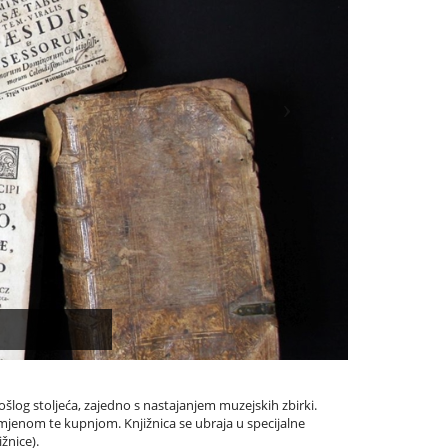
šlog stoljeća, zajedno s nastajanjem muzejskih zbirki.
mjenom te kupnjom. Knjižnica se ubraja u specijalne
žnice).