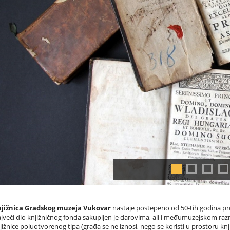
jižnica Gradskog muzeja Vukovar
nastaje postepeno od 50-tih godina pro
jveći dio knjižničnog fonda sakupljen je darovima, ali i međumuzejskom raz
jižnice poluotvorenog tipa (građa se ne iznosi, nego se koristi u prostoru knji