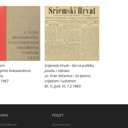
orn
Srijemski Hrvat – list za politiku,
aphia Vukovariensis
pouku i zabavu
a,
ur. Fran Večerina / 2x tjedno,
 1967
srijedom i subotom
Br. II, god. VI, 7.2.1883.
BIRKE
POSJET
irka Bauer
Suvenirnica