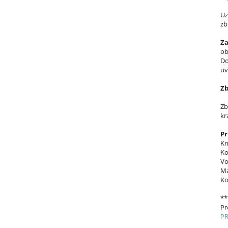
Uz
zb
Za
ob
Do
uv
Zb
Zb
kr
Pr
Kn
Ko
Vo
Ma
Ko
**
Pr
PR