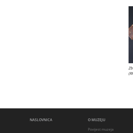
Zb
(R
NASLOVNICA
O MUZEJU
Povijest muzeja